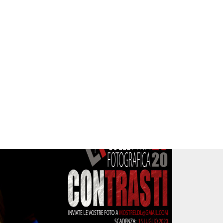
siamo
Iscriviti
Associati
Contatti
USCITE