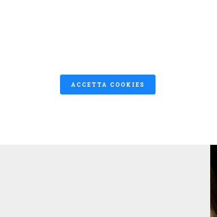
Home
Galleria
Team
Chi 
Galleria
Questo sito usa i cookies.
ACCETTA COOKIES
CALENDARI
MOSTRE
CONTEST